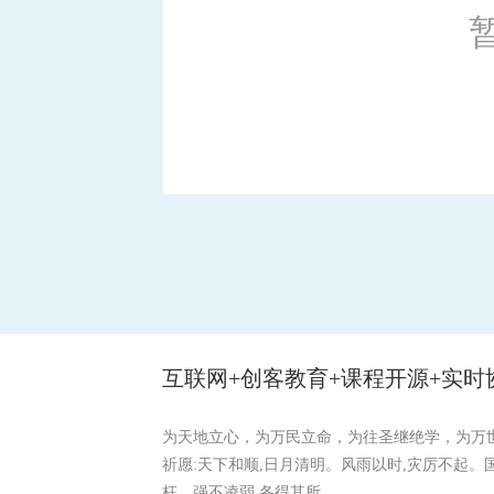
互联网+创客教育+课程开源+实时
为天地立心，为万民立命，为往圣继绝学，为万
祈愿:天下和顺,日月清明。风雨以时,灾厉不起。
枉。强不凌弱,各得其所。