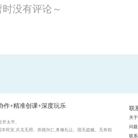
暂时没有评论～
协作+精准创课+深度玩乐
联
关于
世开太平。
问题
国丰民安,兵戈无用。崇德兴仁,务修礼让。国无盗贼。无有怨
联系