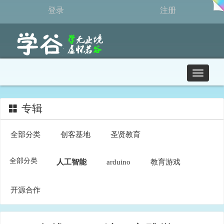
登录
注册
T
o
g
g
专辑
l
e
全部分类
创客基地
圣贤教育
n
a
v
全部分类
人工智能
arduino
教育游戏
i
g
a
开源合作
t
i
o
n