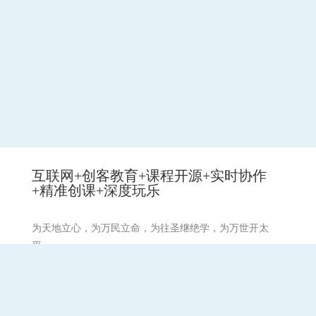
互联网+创客教育+课程开源+实时协作
+精准创课+深度玩乐
为天地立心，为万民立命，为往圣继绝学，为万世开太
平。
祈愿:天下和顺,日月清明。风雨以时,灾厉不起。国丰民安,
兵戈无用。崇德兴仁,务修礼让。国无盗贼。无有怨枉。强
不凌弱,各得其所。