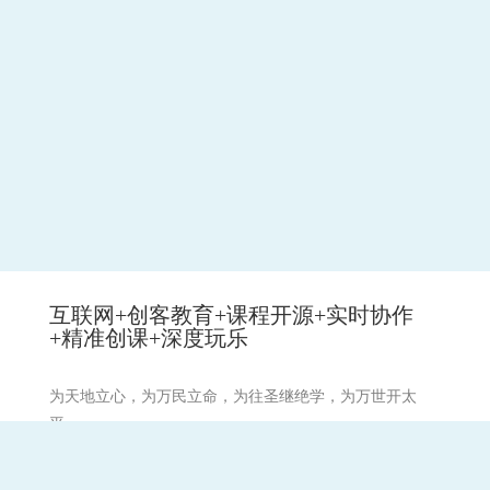
互联网+创客教育+课程开源+实时协作
+精准创课+深度玩乐
为天地立心，为万民立命，为往圣继绝学，为万世开太
平。
祈愿:天下和顺,日月清明。风雨以时,灾厉不起。国丰民安,
兵戈无用。崇德兴仁,务修礼让。国无盗贼。无有怨枉。强