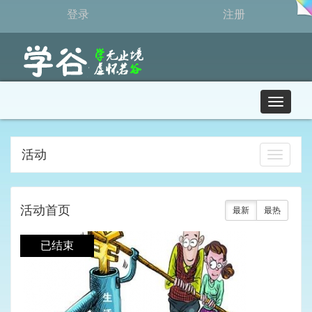
登录
注册
T
o
g
g
活动
打
l
开
e
导
n
航
a
活动首页
最新
最热
v
i
g
已结束
a
t
i
o
n