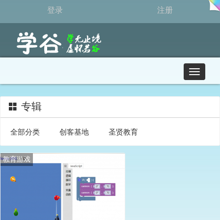
登录
注册
T
o
g
g
专辑
l
e
全部分类
创客基地
圣贤教育
n
a
v
教育游戏
i
g
a
t
i
o
n