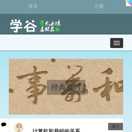
登录
注册
T
o
g
g
l
e
n
a
经典薰习
v
i
g
a
t
i
o
楼主
计算机和易经的关系
n