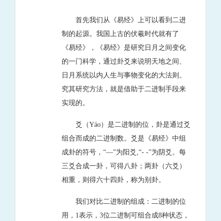
首先我们从《易经》上可以看到二进
制的起源。我国上古的伏羲时代就有了
《易经》，《易经》是研究日月之间变化
的一门科学，通过卦爻来说明天地之间、
日月系统以内人生与事物变化的大法则。
究其研究方法，就是借助于二进制手段来
实现的。
爻（Yáo）是二进制的位，卦是通过爻
组合而成的二进制数。爻是《易经》中组
成卦的符号，“—”为阳爻,“- -”为阴爻。每
三爻合成一卦，可得八卦；两卦（六爻）
相重，则得六十四卦，称为别卦。
我们对比二进制的组成：二进制的位
用，1表示，3位二进制可组合成8种状态，