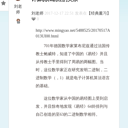
刘老
师
刘老师
2017-12-17 22:51 发表在
【经典薰习】
0
http://www.mingyao.net/5488525/20170517A
013UI00.html
701年德国数学家莱布尼兹通过法国传
教士鲍威特，知道了中国的《易经》并且
从传教士手里得到了周易的两幅图。当
时，这位数学家正在研究发明二进制，二
进制数学（，1）就是电子计算机算法语言
的基础。
这位数学家从中国的易经图上受到启
发，并且惊奇地发现《易经》64卦排列与
自己创造的至63的二进制数学相符。