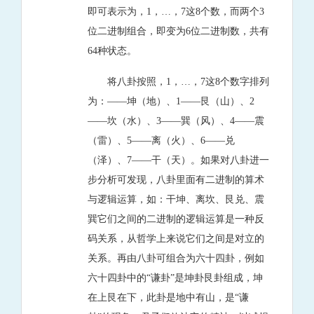
即可表示为，1，…，7这8个数，而两个3
位二进制组合，即变为6位二进制数，共有
64种状态。
将八卦按照，1，…，7这8个数字排列
为：——坤（地）、1——艮（山）、2
——坎（水）、3——巽（风）、4——震
（雷）、5——离（火）、6——兑
（泽）、7——干（天）。如果对八卦进一
步分析可发现，八卦里面有二进制的算术
与逻辑运算，如：干坤、离坎、艮兑、震
巽它们之间的二进制的逻辑运算是一种反
码关系，从哲学上来说它们之间是对立的
关系。再由八卦可组合为六十四卦，例如
六十四卦中的“谦卦”是坤卦艮卦组成，坤
在上艮在下，此卦是地中有山，是“谦