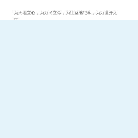
为天地立心，为万民立命，为往圣继绝学，为万世开太
平。
祈愿:天下和顺,日月清明。风雨以时,灾厉不起。国丰民安,
兵戈无用。崇德兴仁,务修礼让。国无盗贼。无有怨枉。强
不凌弱,各得其所。
备案号：
蜀ICP备07008157
川公网安备
号-3
51011402000874号
备案号：
蜀ICP备07008157号-1
联系
关于学谷
问题反馈
联系学谷
学谷微信